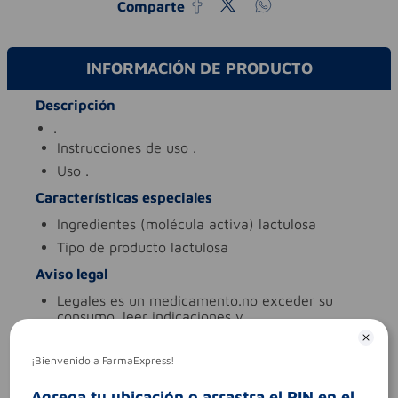
Comparte
INFORMACIÓN DE PRODUCTO
Descripción
.
instrucciones de uso
.
uso
.
Características especiales
ingredientes (molécula activa)
lactulosa
tipo de producto
lactulosa
Aviso legal
legales
es un medicamento.no exceder su
consumo. leer indicaciones y
contraindicaciones. si los síntomas persisten.
consultar al médico.
¡Bienvenido a FarmaExpress!
síntomas
.
contraindicaciones
.
Agrega tu ubicación o arrastra el PIN en el