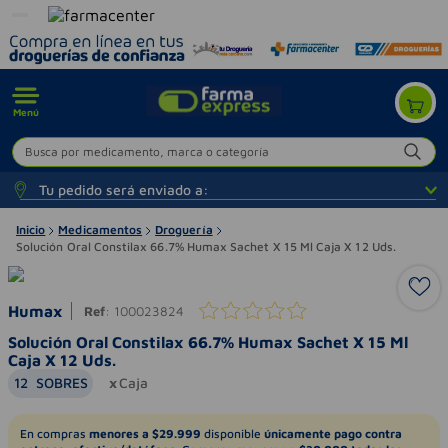
Menú
Busca por medicamento, marca o categoría
Tu pedido será enviado a:
Inicio
Medicamentos
Droguería
Solución Oral Constilax 66.7% Humax Sachet X 15 Ml Caja X 12 Uds.
Humax
Ref
:
100023824
Solución Oral Constilax 66.7% Humax Sachet X 15 Ml
Caja X 12 Uds.
12
SOBRES
Caja
En compras
menores a $29.999
disponible
únicamente pago contra