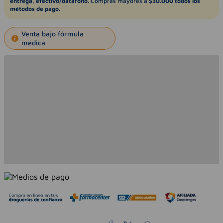
entrega, efectivo/datáfono.
Compras mayores a
$30.000 todos los
métodos de pago.
Venta bajo fórmula
médica