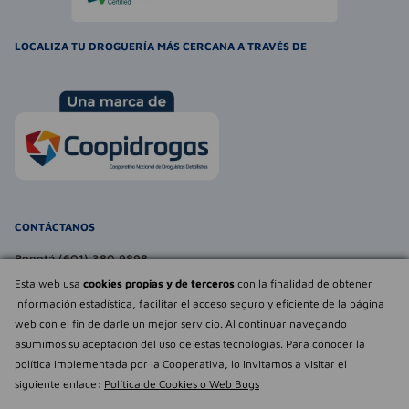
LOCALIZA TU DROGUERÍA MÁS CERCANA A TRAVÉS DE
CONTÁCTANOS
Bogotá (601) 380 9898
atencionalcliente@farmaexpress.com
Esta web usa
cookies propias y de terceros
con la finalidad de obtener
información estadística, facilitar el acceso seguro y eficiente de la página
TE PUEDE INTERESAR
web con el fin de darle un mejor servicio. Al continuar navegando
asumimos su aceptación del uso de estas tecnologías. Para conocer la
NOSOTROS
Déjanos tu
política implementada por la Cooperativa, lo invitamos a visitar el
opinión
siguiente enlace:
Política de Cookies o Web Bugs
Empowered by