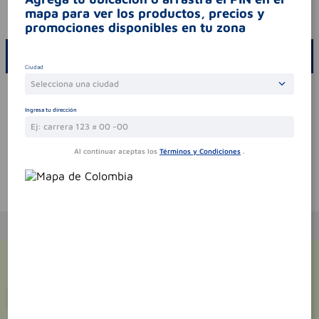
mapa para ver los productos, precios y
codigo invima
2021m-0016378-r1
promociones disponibles en tu zona
ESCRIBE UN COMENTARIO
Ciudad
Selecciona una ciudad
Por favor, inicie sesión para escribir un comentario
Ingresa tu dirección
Sin comentarios.
Al continuar aceptas los
Términos y Condiciones
.
Te puede interesar
¡Suscríbete y recibe
promociones
exclusivas
!