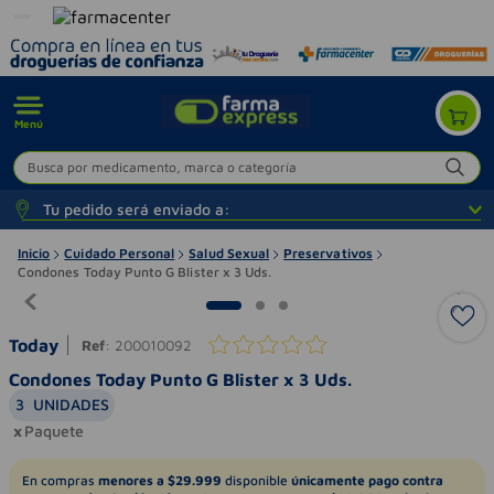
Menú
Busca por medicamento, marca o categoría
Tu pedido será enviado a:
Inicio
Cuidado Personal
Salud Sexual
Preservativos
Condones Today Punto G Blister x 3 Uds.
Today
Ref
:
200010092
Condones Today Punto G Blister x 3 Uds.
3
UNIDADES
Paquete
En compras
menores a $29.999
disponible
únicamente pago contra