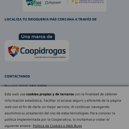
LOCALIZA TU DROGUERÍA MÁS CERCANA A TRAVÉS DE
CONTÁCTANOS
Bogotá (601) 380 9898
atencionalcliente@farmaexpress.com
Esta web usa
cookies propias y de terceros
con la finalidad de obtener
información estadística, facilitar el acceso seguro y eficiente de la página
TE PUEDE INTERESAR
web con el fin de darle un mejor servicio. Al continuar navegando
asumimos su aceptación del uso de estas tecnologías. Para conocer la
NOSOTROS
Déjanos tu
política implementada por la Cooperativa, lo invitamos a visitar el
opinión
siguiente enlace:
Política de Cookies o Web Bugs
Empowered by