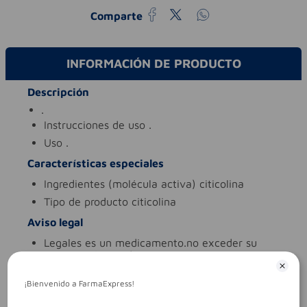
Comparte
INFORMACIÓN DE PRODUCTO
Descripción
.
instrucciones de uso
.
uso
.
Características especiales
ingredientes (molécula activa)
citicolina
tipo de producto
citicolina
Aviso legal
legales
es un medicamento.no exceder su
consumo. leer indicaciones y
contraindicaciones. si los síntomas persisten.
consultar al médico.
¡Bienvenido a FarmaExpress!
síntomas
.