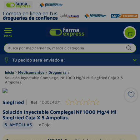
Menú
Busca por medicamento, marca o categoría
Tu pedido será enviado a:
Inicio
Medicamentos
Droguería
Solución Inyectable Complegel Nf 1000 Mg/4 Ml Siegfried Caja X 5
Ampollas.
Siegfried
Ref
:
100024071
Solución Inyectable Complegel Nf 1000 Mg/4 Ml
Siegfried Caja X 5 Ampollas.
5
AMPOLLAS
Caja