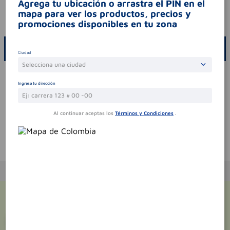
Agrega tu ubicación o arrastra el PIN en el
contraindicaciones
.
mapa para ver los productos, precios y
codigo invima
2015m-0016702
promociones disponibles en tu zona
ESCRIBE UN COMENTARIO
Ciudad
Selecciona una ciudad
Por favor, inicie sesión para escribir un comentario
Ingresa tu dirección
Sin comentarios.
Al continuar aceptas los
Términos y Condiciones
.
Te puede interesar
¡Suscríbete y recibe
promociones
exclusivas
!