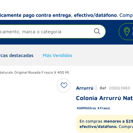
camento, marca o categoría
cas destacadas
Más Vendidos
Naturals Original Rosada Frasco X 400 Ml.
Arrurrú
Ref
:
200023969
Colonia Arrurrú Nat
400
Mililitros
Frasco
En compras
menores a $2
efectivo/datáfono.
Compra