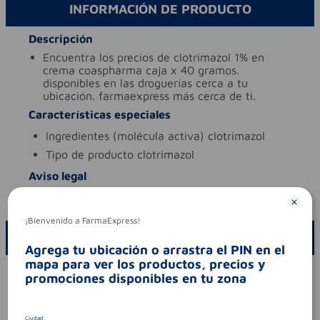
INFORMACIÓN DE PRODUCTO
Descripción
encuentra los precios de clotrimazol 1% en
crema coaspharma caja x 40 gramos.
disponibles en las droguerías cerca a tu
ubicación. farmaexpress más cerca de ti.
Características especiales
ingredientes (molécula activa)
clotrimazol
tipo de producto
clotrimazol
Aviso legal
codigo invima
2021m-0007192-r1
¡Bienvenido a FarmaExpress!
ESCRIBE UN COMENTARIO
Agrega tu ubicación o arrastra el PIN en el
mapa para ver los productos, precios y
Por favor, inicie sesión para escribir un comentario
promociones disponibles en tu zona
Sin comentarios.
Ciudad