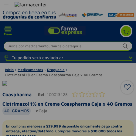
Menú
Busca por medicamento, marca o categoría
Tu pedido será enviado a:
Inicio
Medicamentos
Droguería
Clotrimazol 1% en Crema Coaspharma Caja x 40 Gramos
Coaspharma
Ref
:
100013428
Clotrimazol 1% en Crema Coaspharma Caja x 40 Gramos
40
GRAMOS
Caja
En compras
menores a $29.999
disponible
únicamente pago contra
entrega, efectivo/datáfono.
Compras mayores a
$30.000 todos los
métodos de pago.