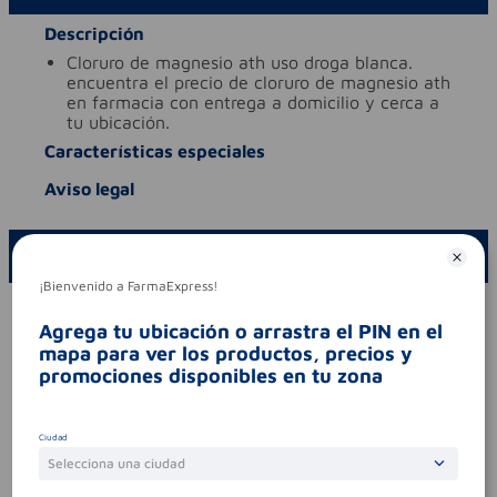
Descripción
cloruro de magnesio ath uso droga blanca.
encuentra el precio de cloruro de magnesio ath
en farmacia con entrega a domicilio y cerca a
tu ubicación.
Características especiales
Aviso legal
ESCRIBE UN COMENTARIO
¡Bienvenido a FarmaExpress!
Por favor, inicie sesión para escribir un comentario
Agrega tu ubicación o arrastra el PIN en el
Sin comentarios.
mapa para ver los productos, precios y
promociones disponibles en tu zona
Ciudad
Te puede interesar
Selecciona una ciudad