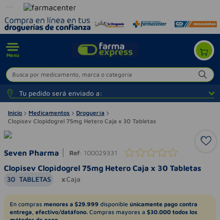
Menú
Busca por medicamento, marca o categoría
Tu pedido será enviado a:
Inicio
Medicamentos
Droguería
Clopisev Clopidogrel 75mg Hetero Caja x 30 Tabletas
Seven Pharma
Ref
:
100029331
Clopisev Clopidogrel 75mg Hetero Caja x 30 Tabletas
30
TABLETAS
Caja
En compras
menores a $29.999
disponible
únicamente pago contra
entrega, efectivo/datáfono.
Compras mayores a
$30.000 todos los
métodos de pago.