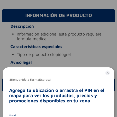
INFORMACIÓN DE PRODUCTO
Descripción
información adicional
este producto requiere
formula medica.
Características especiales
tipo de producto
clopidogrel
Aviso legal
codigo invima
2023m-0021080
¡Bienvenido a FarmaExpress!
ESCRIBE UN COMENTARIO
Agrega tu ubicación o arrastra el PIN en el
mapa para ver los productos, precios y
Por favor, inicie sesión para escribir un comentario
promociones disponibles en tu zona
Sin comentarios.
Ciudad