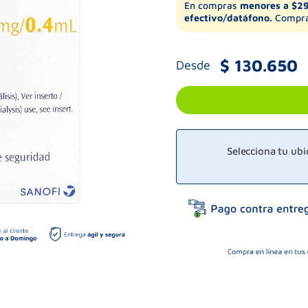
En compras
menores a $2
efectivo/datáfono.
Compra
$
130
.
650
Desde
Selecciona tu ub