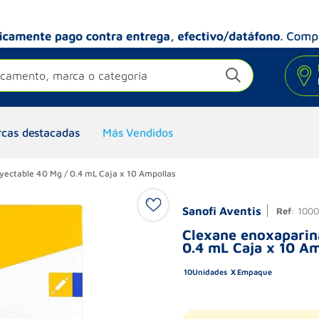
camento, marca o categoría
cas destacadas
Más Vendidos
yectable 40 Mg / 0.4 mL Caja x 10 Ampollas
Sanofi Aventis
Ref
:
100
Clexane enoxaparina
0.4 mL Caja x 10 A
10
Unidades
Empaque