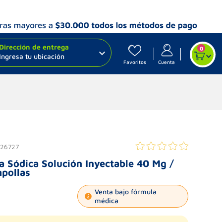
Dirección de entrega
0
Ingresa tu ubicación
Favoritos
Cuenta
026727
 Sódica Solución Inyectable 40 Mg /
mpollas
Venta bajo fórmula
médica