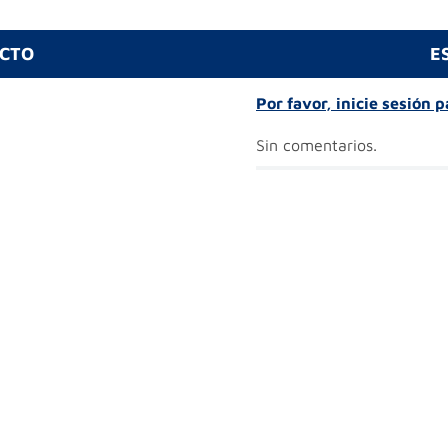
UCTO
E
Por favor, inicie sesión 
Sin comentarios.