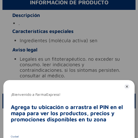
INFORMACIÓN DE PRODUCTO
Descripción
.
Características especiales
ingredientes (molécula activa)
sen
Aviso legal
legales
es un fitoterapéutico. no exceder su
consumo. leer indicaciones y
contraindicaciones. si los síntomas persisten.
consultar al médico.
codigo invima
pfm2014-0002289
¡Bienvenido a FarmaExpress!
ESCRIBE UN COMENTARIO
Agrega tu ubicación o arrastra el PIN en el
mapa para ver los productos, precios y
Por favor, inicie sesión para escribir un comentario
promociones disponibles en tu zona
Sin comentarios.
Ciudad