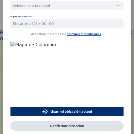
Selecciona una ciudad
Ingresa tu dirección
Te puede interesar
Por favor selecciona tu ubicación y verás los productos
Al continuar aceptas los
Términos y Condiciones
.
recomendados según la cobertura de entrega
¡Suscríbete y recibe
promociones
exclusivas
!
Usar mi ubicación actual
Confirmar dirección