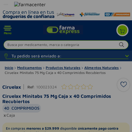
Menú
Busca por medicamento, marca o categoría
Tu pedido será enviado a:
Inicio
Medicamentos
Productos Naturales
Alimentos Naturales
Ciruelax Minitabs 75 Mg Caja x 40 Comprimidos Recubiertos
Ciruelax
Ref
:
100023324
Ciruelax Minitabs 75 Mg Caja x 40 Comprimidos
Recubiertos
40
COMPRIMIDOS
Caja
En compras
menores a $29.999
disponible
únicamente pago contra