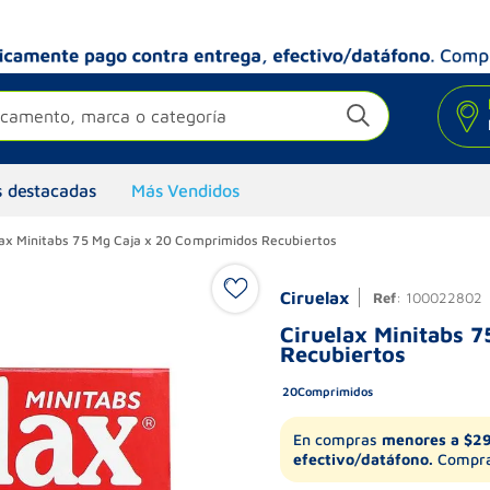
camento, marca o categoría
 destacadas
Más Vendidos
lax Minitabs 75 Mg Caja x 20 Comprimidos Recubiertos
Ciruelax
Ref
:
100022802
Ciruelax Minitabs 
Recubiertos
20
Comprimidos
En compras
menores a $2
efectivo/datáfono.
Compra