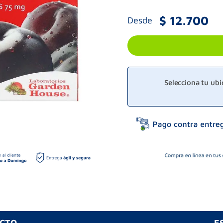
$
12
.
700
Desde
Selecciona tu ub
UCTO
E