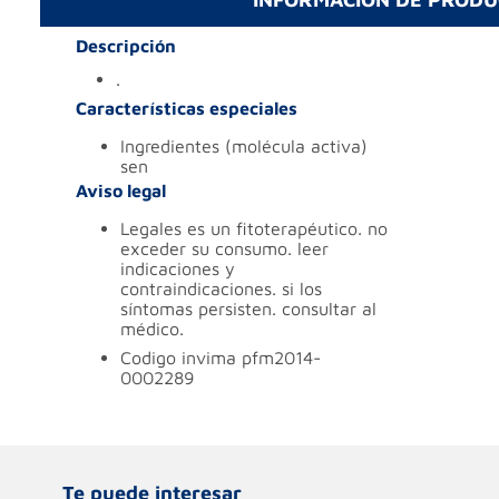
Descripción
.
Características especiales
ingredientes (molécula activa)
sen
Aviso legal
legales
es un fitoterapéutico. no
exceder su consumo. leer
indicaciones y
contraindicaciones. si los
síntomas persisten. consultar al
médico.
codigo invima
pfm2014-
0002289
Te puede interesar