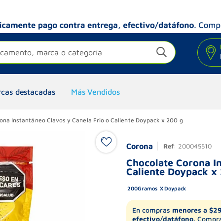
camento, marca o categoría
cas destacadas
Más Vendidos
ona Instantáneo Clavos y Canela Frio o Caliente Doypack x 200 g
Corona
Ref
:
200045510
Chocolate Corona In
Caliente Doypack x
200
Gramos
Doypack
En compras
menores a $2
efectivo/datáfono.
Compra