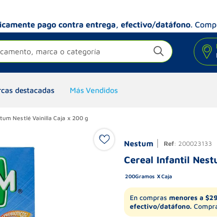
camento, marca o categoría
cas destacadas
Más Vendidos
stum Nestlé Vainilla Caja x 200 g
Nestum
Ref
:
200023133
Cereal Infantil Nest
200
Gramos
Caja
En compras
menores a $2
efectivo/datáfono.
Compra