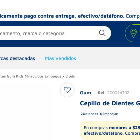
camento, marca o categoría
cas destacadas
Más Vendidos
entes Gum Kids Miraculous Empaque x 2 uds
Gum
Ref
:
200044702
Cepillo de Dientes
2
Unidades
Empaque
En compras
menores a $2
efectivo/datáfono.
Compra