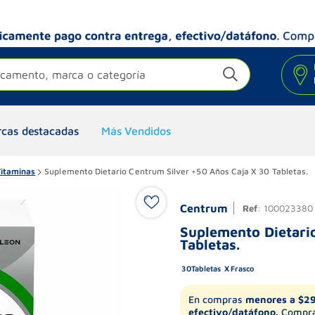
camento, marca o categoría
cas destacadas
Más Vendidos
Vitaminas
Suplemento Dietario Centrum Silver +50 Años Caja X 30 Tabletas.
Centrum
Ref
:
100023380
Suplemento Dietari
Tabletas.
30
Tabletas
Frasco
En compras
menores a $2
efectivo/datáfono.
Compra