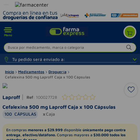
Menú
Busca por medicamento, marca o categoría
Tu pedido será enviado a:
Inicio
Medicamentos
Droguería
Cefalexina 500 mg Laproff Caja x 100 Cápsulas
Laproff
Ref
:
100027728
Cefalexina 500 mg Laproff Caja x 100 Cápsulas
100
CÁPSULAS
Caja
En compras
menores a $29.999
disponible
únicamente pago contra
entrega, efectivo/datáfono.
Compras mayores a
$30.000 todos los
métodos de pago.