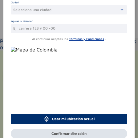
Ciudad
Selecciona una ciudad
Ingresa tu dirección
Te puede interesar
Al continuar aceptas los
Términos y Condiciones
.
Por favor selecciona tu ubicación y verás los productos
recomendados según la cobertura de entrega
¡Suscríbete y recibe
promociones
exclusivas
!
Usar mi ubicación actual
Confirmar dirección