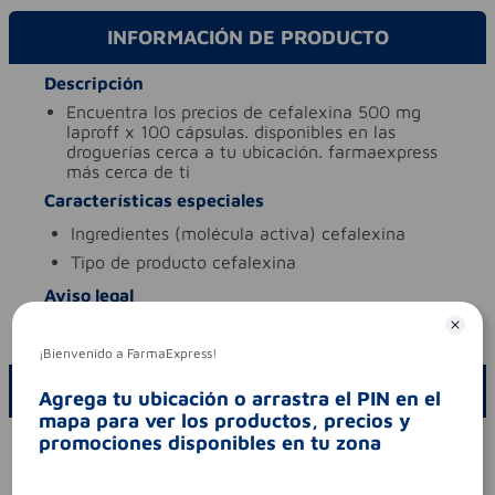
INFORMACIÓN DE PRODUCTO
Descripción
encuentra los precios de cefalexina 500 mg
laproff x 100 cápsulas. disponibles en las
droguerías cerca a tu ubicación. farmaexpress
más cerca de ti
Características especiales
ingredientes (molécula activa)
cefalexina
tipo de producto
cefalexina
Aviso legal
codigo invima
2023m-0020856
¡Bienvenido a FarmaExpress!
ESCRIBE UN COMENTARIO
Agrega tu ubicación o arrastra el PIN en el
mapa para ver los productos, precios y
promociones disponibles en tu zona
Por favor, inicie sesión para escribir un comentario
Sin comentarios.