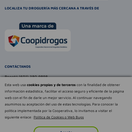
LOCALIZA TU DROGUERÍA MÁS CERCANA A TRAVÉS DE
CONTÁCTANOS
Bogotá (601) 380 9898
atencionalcliente@farmaexpress.com
Esta web usa
cookies propias y de terceros
con la finalidad de obtener
información estadística, facilitar el acceso seguro y eficiente de la página
TE PUEDE INTERESAR
web con el fin de darle un mejor servicio. Al continuar navegando
asumimos su aceptación del uso de estas tecnologías. Para conocer la
NOSOTROS
Déjanos tu
política implementada por la Cooperativa, lo invitamos a visitar el
opinión
siguiente enlace:
Política de Cookies o Web Bugs
Empowered by
Todos los derechos reservados Farmaexpress 2025