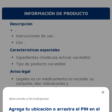
INFORMACIÓN DE PRODUCTO
Descripción
.
instrucciones de uso
.
uso
.
Características especiales
ingredientes (molécula activa)
carvedilol
tipo de producto
carvedilol
Aviso legal
legales
es un medicamento.no exceder su
consumo. leer indicaciones y
contraindicaciones. si los síntomas persisten.
consultar al médico.
síntomas
.
¡Bienvenido a FarmaExpress!
contraindicaciones
.
Agrega tu ubicación o arrastra el PIN en el
codigo invima
2016m-0017066