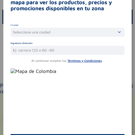
mapa para ver los productos, precios y
promociones disponibles en tu zona
ESCRIBE UN COMENTARIO
Ciudad
Por favor, inicie sesión para escribir un comentario
Selecciona una ciudad
Sin comentarios.
Ingresa tu dirección
Al continuar aceptas los
Términos y Condiciones
.
Te puede interesar
Por favor selecciona tu ubicación y verás los productos
recomendados según la cobertura de entrega
¡Suscríbete y recibe
promociones
exclusivas
!