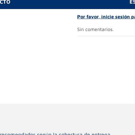
UCTO
E
Por favor, inicie sesión 
Sin comentarios.
os recomendados según la cobertura de entrega