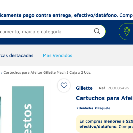
camento, marca o categoría
cas destacadas
Más Vendidos
Cartuchos para Afeitar Gillette Mach 3 Caja x 2 Uds.
Gillette
Ref
:
200006496
Cartuchos para Afei
2
Unidades
Paquete
En compras
menores a $2
efectivo/datáfono.
Compra