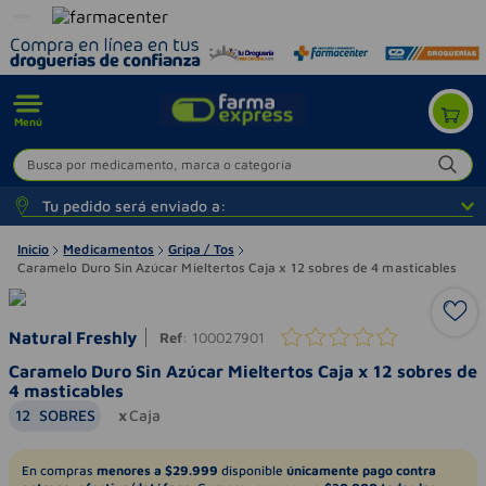
Menú
Busca por medicamento, marca o categoría
Tu pedido será enviado a:
Inicio
Medicamentos
Gripa / Tos
Caramelo Duro Sin Azúcar Mieltertos Caja x 12 sobres de 4 masticables
Natural Freshly
Ref
:
100027901
Caramelo Duro Sin Azúcar Mieltertos Caja x 12 sobres de
4 masticables
12
SOBRES
Caja
En compras
menores a $29.999
disponible
únicamente pago contra