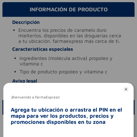
INFORMACIÓN DE PRODUCTO
Descripción
encuentra los precios de caramelo duro
mieltertos. disponibles en las droguerías cerca
a tu ubicación. farmaexpress más cerca de ti.
Características especiales
ingredientes (molécula activa)
propoleo y
vitamina c
tipo de producto
propoleo y vitamina c
Aviso legal
codigo invima
rsav16i69414
¡Bienvenido a FarmaExpress!
ESCRIBE UN COMENTARIO
Agrega tu ubicación o arrastra el PIN en el
mapa para ver los productos, precios y
promociones disponibles en tu zona
Por favor, inicie sesión para escribir un comentario
Sin comentarios.