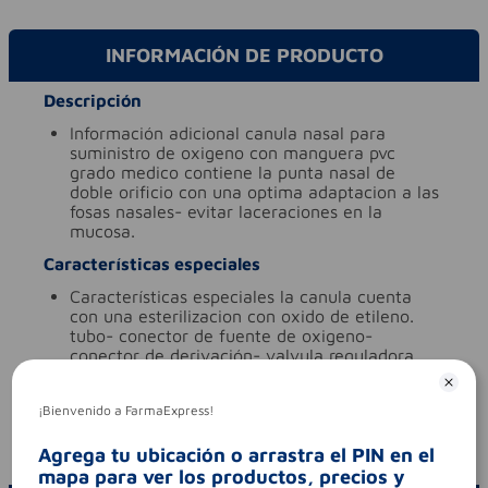
INFORMACIÓN DE PRODUCTO
Descripción
información adicional
canula nasal para
suministro de oxigeno con manguera pvc
grado medico contiene la punta nasal de
doble orificio con una optima adaptacion a las
fosas nasales- evitar laceraciones en la
mucosa.
Características especiales
características especiales
la canula cuenta
con una esterilizacion con oxido de etileno.
tubo- conector de fuente de oxigeno-
conector de derivación- valvula reguladora.
tipo de producto
complementarios
¡Bienvenido a FarmaExpress!
Aviso legal
codigo invima
2021dm-0023844
Agrega tu ubicación o arrastra el PIN en el
mapa para ver los productos, precios y