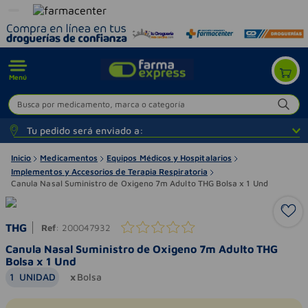
Menú
Busca por medicamento, marca o categoría
Tu pedido será enviado a:
Inicio
Medicamentos
Equipos Médicos y Hospitalarios
Implementos y Accesorios de Terapia Respiratoria
Canula Nasal Suministro de Oxigeno 7m Adulto THG Bolsa x 1 Und
THG
Ref
:
200047932
Canula Nasal Suministro de Oxigeno 7m Adulto THG
Bolsa x 1 Und
1
UNIDAD
Bolsa