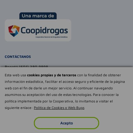
CONTÁCTANOS
Bogotá (601) 380 9898
atencionalcliente@farmaexpress.com
Esta web usa
cookies propias y de terceros
con la finalidad de obtener
información estadística, facilitar el acceso seguro y eficiente de la página
TE PUEDE INTERESAR
web con el fin de darle un mejor servicio. Al continuar navegando
asumimos su aceptación del uso de estas tecnologías. Para conocer la
NOSOTROS
Déjanos tu
política implementada por la Cooperativa, lo invitamos a visitar el
opinión
siguiente enlace:
Política de Cookies o Web Bugs
Empowered by
Todos los derechos reservados Farmaexpress 2025
Acepto
Inicio
Imperdibles
Favoritos
Cuenta