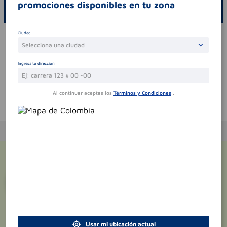
promociones disponibles en tu zona
ESCRIBE UN COMENTARIO
Ciudad
Por favor, inicie sesión para escribir un comentario
Selecciona una ciudad
Sin comentarios.
Ingresa tu dirección
Al continuar aceptas los
Términos y Condiciones
.
Te puede interesar
¡Suscríbete y recibe
promociones
exclusivas
!
Usar mi ubicación actual