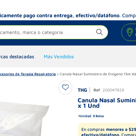
camento, marca o categoría
cas destacadas
Más Vendidos
esorios de Terapia Respiratoria
Canula Nasal Suministro de Oxigeno 15m Ad
THG
Ref
:
200047929
Canula Nasal Sumin
x 1 Und
1
Unidad
Bolsa
En compras
menores a $2
efectivo/datáfono.
Compra