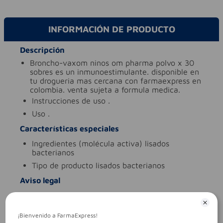
INFORMACIÓN DE PRODUCTO
Descripción
broncho-vaxom ninos om pharma polvo x 30
sobres es un inmunoestimulante. disponible en
tu drogueria mas cercana con farmaexpress en
colombia. venta sujeta a formula medica.
instrucciones de uso
.
uso
.
Características especiales
ingredientes (molécula activa)
lisados
bacterianos
tipo de producto
lisados bacterianos
Aviso legal
legales
es un medicamento.no exceder su
consumo. leer indicaciones y
contraindicaciones. si los síntomas persisten.
¡Bienvenido a FarmaExpress!
consultar al médico.