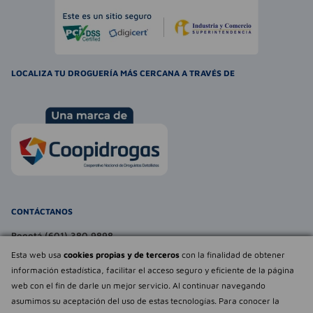
LOCALIZA TU DROGUERÍA MÁS CERCANA A TRAVÉS DE
CONTÁCTANOS
Bogotá (601) 380 9898
atencionalcliente@farmaexpress.com
Esta web usa
cookies propias y de terceros
con la finalidad de obtener
información estadística, facilitar el acceso seguro y eficiente de la página
TE PUEDE INTERESAR
web con el fin de darle un mejor servicio. Al continuar navegando
asumimos su aceptación del uso de estas tecnologías. Para conocer la
NOSOTROS
Déjanos tu