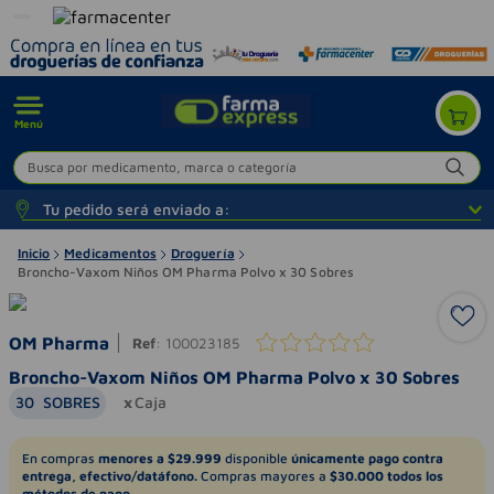
Menú
Busca por medicamento, marca o categoría
Tu pedido será enviado a:
Inicio
Medicamentos
Droguería
Broncho-Vaxom Niños OM Pharma Polvo x 30 Sobres
OM Pharma
Ref
:
100023185
Broncho-Vaxom Niños OM Pharma Polvo x 30 Sobres
30
SOBRES
Caja
En compras
menores a $29.999
disponible
únicamente pago contra
entrega, efectivo/datáfono.
Compras mayores a
$30.000 todos los
métodos de pago.