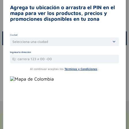
síntomas
.
Agrega tu ubicación o arrastra el PIN en el
mapa para ver los productos, precios y
contraindicaciones
.
promociones disponibles en tu zona
codigo invima
2023mb-0003541-r2
Ciudad
ESCRIBE UN COMENTARIO
Selecciona una ciudad
Por favor, inicie sesión para escribir un comentario
Ingresa tu dirección
Sin comentarios.
Al continuar aceptas los
Términos y Condiciones
.
Te puede interesar