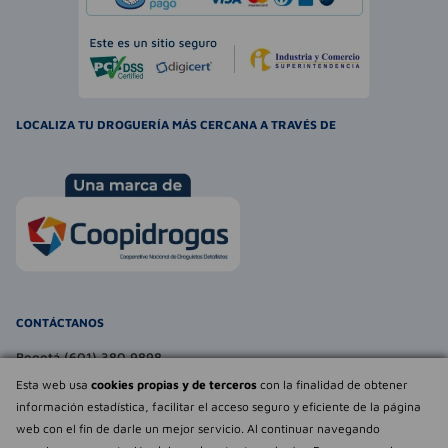
LOCALIZA TU DROGUERÍA MÁS CERCANA A TRAVÉS DE
CONTÁCTANOS
Bogotá (601) 380 9898
atencionalcliente@farmaexpress.com
Esta web usa
cookies propias y de terceros
con la finalidad de obtener
información estadística, facilitar el acceso seguro y eficiente de la página
TE PUEDE INTERESAR
web con el fin de darle un mejor servicio. Al continuar navegando