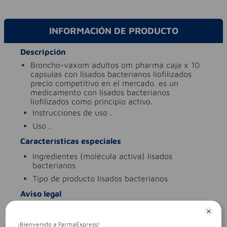
INFORMACIÓN DE PRODUCTO
Descripción
broncho-vaxom adultos om pharma caja x 10
capsulas con lisados bacterianos liofilizados
precio competitivo en el mercado. es un
medicamento con lisados bacterianos
liofilizados como principio activo.
instrucciones de uso
.
uso
.
Características especiales
ingredientes (molécula activa)
lisados
bacterianos
tipo de producto
lisados bacterianos
Aviso legal
legales
es un medicamento.no exceder su
consumo. leer indicaciones y
¡Bienvenido a FarmaExpress!
contraindicaciones. si los síntomas persisten.