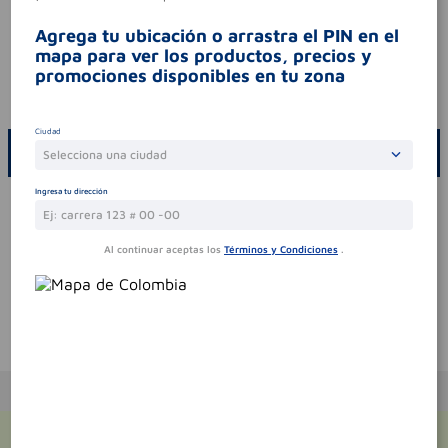
consultar al médico.
Agrega tu ubicación o arrastra el PIN en el
síntomas
.
mapa para ver los productos, precios y
contraindicaciones
.
promociones disponibles en tu zona
codigo invima
2023mb-007838-r4
Ciudad
ESCRIBE UN COMENTARIO
Selecciona una ciudad
Ingresa tu dirección
Por favor, inicie sesión para escribir un comentario
Sin comentarios.
Al continuar aceptas los
Términos y Condiciones
.
Te puede interesar