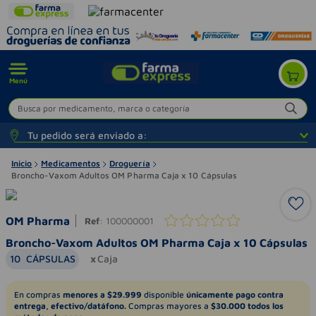
Menú
Busca por medicamento, marca o categoría
Tu pedido será enviado a:
Inicio
Medicamentos
Droguería
Broncho-Vaxom Adultos OM Pharma Caja x 10 Cápsulas
OM Pharma
Ref
:
100000001
Broncho-Vaxom Adultos OM Pharma Caja x 10 Cápsulas
10
CÁPSULAS
Caja
En compras
menores a $29.999
disponible
únicamente pago contra
entrega, efectivo/datáfono.
Compras mayores a
$30.000 todos los