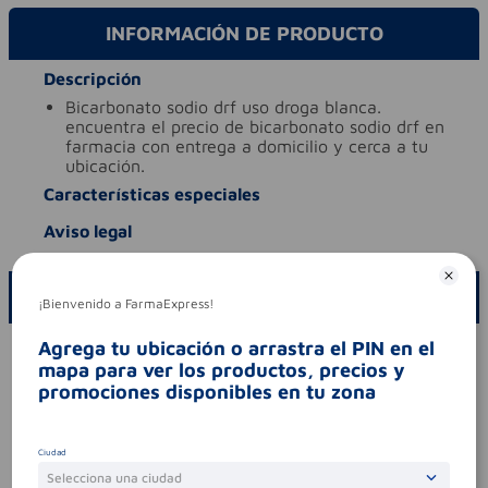
INFORMACIÓN DE PRODUCTO
Descripción
bicarbonato sodio drf uso droga blanca.
encuentra el precio de bicarbonato sodio drf en
farmacia con entrega a domicilio y cerca a tu
ubicación.
Características especiales
Aviso legal
ESCRIBE UN COMENTARIO
¡Bienvenido a FarmaExpress!
Agrega tu ubicación o arrastra el PIN en el
Por favor, inicie sesión para escribir un comentario
mapa para ver los productos, precios y
Sin comentarios.
promociones disponibles en tu zona
Ciudad
Selecciona una ciudad