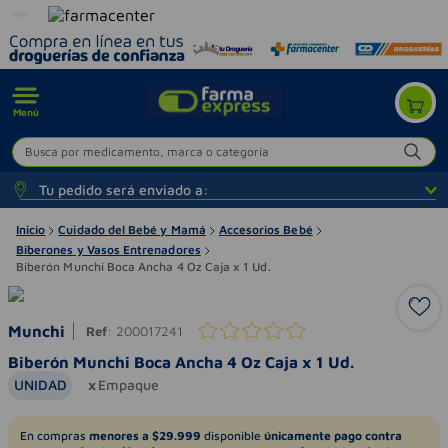
Menú
Busca por medicamento, marca o categoría
Tu pedido será enviado a:
Inicio
Cuidado del Bebé y Mamá
Accesorios Bebé
Biberones y Vasos Entrenadores
Biberón Munchi Boca Ancha 4 Oz Caja x 1 Ud.
Munchi
Ref
:
200017241
Biberón Munchi Boca Ancha 4 Oz Caja x 1 Ud.
UNIDAD
Empaque
En compras
menores a $29.999
disponible
únicamente pago contra