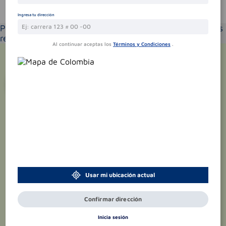
Te puede interesar
Ingresa tu dirección
Por favor selecciona tu ubicación y verás los productos
recomendados según la cobertura de entrega
Al continuar aceptas los
Términos y Condiciones
.
¡Suscríbete y recibe
promociones
exclusivas
!
Usar mi ubicación actual
Confirmar dirección
Inicia sesión