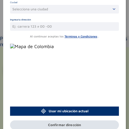
Ciudad
Selecciona una ciudad
Ingresa tu dirección
Te puede interesar
Al continuar aceptas los
Términos y Condiciones
.
Por favor selecciona tu ubicación y verás los productos
recomendados según la cobertura de entrega
¡Suscríbete y recibe
promociones
exclusivas
!
Usar mi ubicación actual
Confirmar dirección