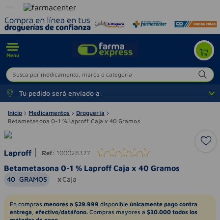
Menú
Busca por medicamento, marca o categoría
Tu pedido será enviado a:
Inicio
Medicamentos
Droguería
Betametasona 0-1 % Laproff Caja x 40 Gramos
Laproff
Ref
:
100028377
Betametasona 0-1 % Laproff Caja x 40 Gramos
40
GRAMOS
Caja
En compras
menores a $29.999
disponible
únicamente pago contra
entrega, efectivo/datáfono.
Compras mayores a
$30.000 todos los
métodos de pago.