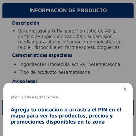
INFORMACIÓN DE PRODUCTO
Descripción
betametasona 0.1% laproff en tubo de 40 g.
corticoide topico indicado bajo supervision
medica para aliviar inflamacion y molestias en
la piel. disponible en farmaexpress droguerias
Características especiales
ingredientes (molécula activa)
betametasona
tipo de producto
betametasona
Aviso legal
codigo invima
2023m-0021208
¡Bienvenido a FarmaExpress!
ESCRIBE UN COMENTARIO
Agrega tu ubicación o arrastra el PIN en el
mapa para ver los productos, precios y
promociones disponibles en tu zona
Por favor, inicie sesión para escribir un comentario
Sin comentarios.