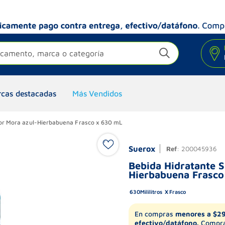
camento, marca o categoría
cas destacadas
Más Vendidos
bor Mora azul-Hierbabuena Frasco x 630 mL
Suerox
Ref
:
200045936
Bebida Hidratante S
Hierbabuena Frasco
630
Mililitros
Frasco
En compras
menores a $2
efectivo/datáfono.
Compra