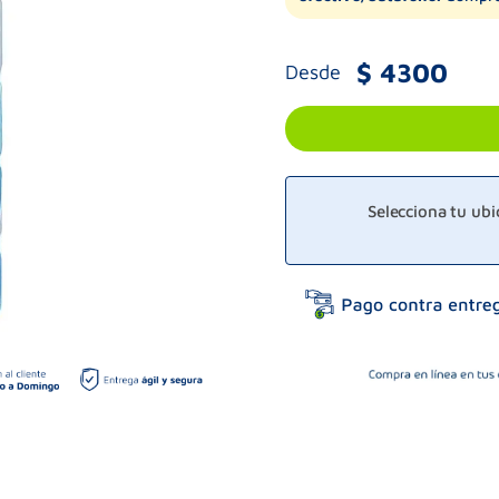
$
4300
Desde
Selecciona tu ub