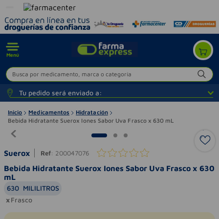
Menú
Busca por medicamento, marca o categoría
Tu pedido será enviado a:
Inicio
Medicamentos
Hidratación
Bebida Hidratante Suerox Iones Sabor Uva Frasco x 630 mL
Suerox
Ref
:
200047076
Bebida Hidratante Suerox Iones Sabor Uva Frasco x 630
mL
630
MILILITROS
Frasco