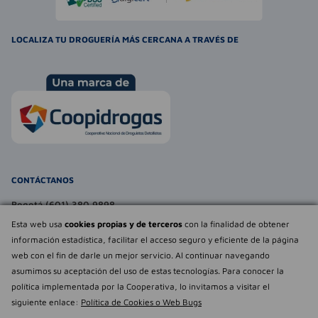
LOCALIZA TU DROGUERÍA MÁS CERCANA A TRAVÉS DE
CONTÁCTANOS
Bogotá (601) 380 9898
atencionalcliente@farmaexpress.com
Esta web usa
cookies propias y de terceros
con la finalidad de obtener
información estadística, facilitar el acceso seguro y eficiente de la página
TE PUEDE INTERESAR
web con el fin de darle un mejor servicio. Al continuar navegando
asumimos su aceptación del uso de estas tecnologías. Para conocer la
NOSOTROS
Déjanos tu
política implementada por la Cooperativa, lo invitamos a visitar el
opinión
siguiente enlace:
Política de Cookies o Web Bugs
Empowered by