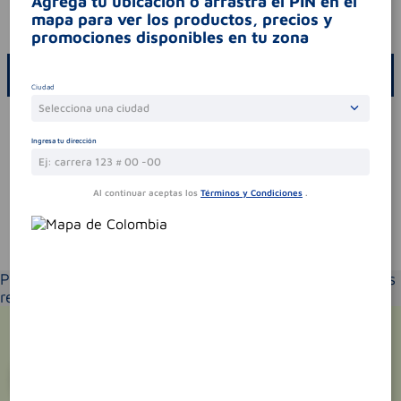
Agrega tu ubicación o arrastra el PIN en el
mapa para ver los productos, precios y
codigo invima
rsa-0027200-2023
promociones disponibles en tu zona
ESCRIBE UN COMENTARIO
Ciudad
Selecciona una ciudad
Por favor, inicie sesión para escribir un comentario
Ingresa tu dirección
Sin comentarios.
Al continuar aceptas los
Términos y Condiciones
.
Te puede interesar
Por favor selecciona tu ubicación y verás los productos
recomendados según la cobertura de entrega
¡Suscríbete y recibe
promociones
exclusivas
!