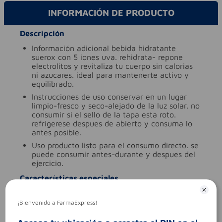
INFORMACIÓN DE PRODUCTO
Descripción
información adicional
bebida hidratante
suerox con 5 iones uva. rehidrata- repone
electrolitos y revitaliza tu cuerpo sin calorias
ni azucares. ideal para mantenerte activo y
equilibrado.
instrucciones de uso
conservar en un lugar
limpio-fresco y seco-alejado de la luz solar. no
consumir si el sello de la tapa esta roto.
refrigerese despues de abierto y consuma lo
antes posible.
uso
producto listo para el consumo directo. se
puede consumir antes-durante y despues del
ejercicio.
Características especiales
ingredientes (molécula activa)
electroliticas
¡Bienvenido a FarmaExpress!
tipo de producto
electroliticas
Aviso legal