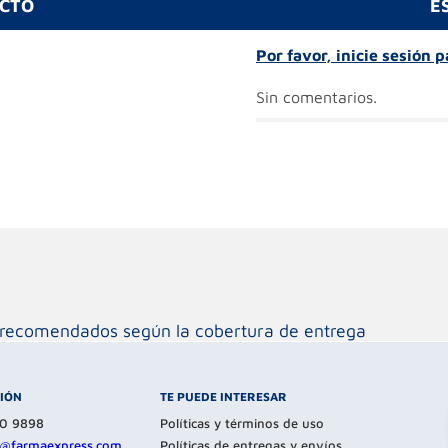
UCTO
E
Por favor, inicie sesión 
Sin comentarios.
os recomendados según la cobertura de entrega
CIÓN
TE PUEDE INTERESAR
80 9898
Políticas y términos de uso
te@farmaexpress.com
Políticas de entregas y envíos