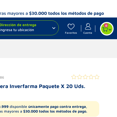
Dirección de entrega
0
Ingresa tu ubicación
Favoritos
Cuenta
986
era Inverfarma Paquete X 20 Uds.
9.999
disponible
únicamente pago contra entrega,
s mayores a
$30.000 todos los métodos de pago.