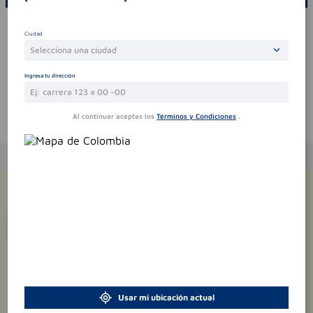
Por favor, inicie sesión para escribir un comentario
Ciudad
Sin comentarios.
Selecciona una ciudad
Ingresa tu dirección
Al continuar aceptas los
Términos y Condiciones
.
Te puede interesar
¡Suscríbete y recibe
promociones
exclusivas
!
Usar mi ubicación actual