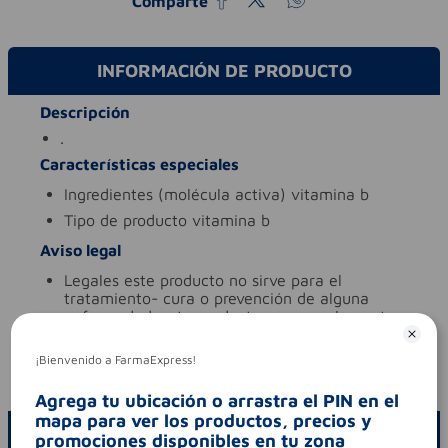
Comparte
INFORMACIÓN DE PRODUCTO
Descripción
.
Características especiales
ingredientes (molécula activa)
vitamina b
tipo de producto
vitamina b
Aviso legal
legales
este producto no sirve para el
tratamiento- cura o prevención de alguna
enfermedad. este producto es un suplemento
dietario- no es un medicamento y no suple
una alimentación equilibraba.
¡Bienvenido a FarmaExpress!
codigo invima
sd2024-0002163 - r1
Agrega tu ubicación o arrastra el PIN en el
mapa para ver los productos, precios y
ESCRIBE UN COMENTARIO
promociones disponibles en tu zona