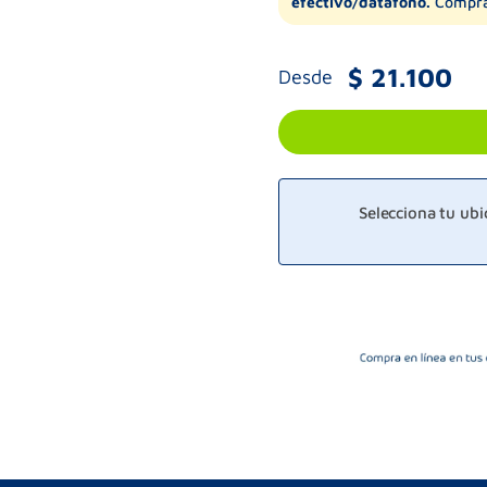
efectivo/datáfono.
Compra
$
21
.
100
Desde
Selecciona tu ub