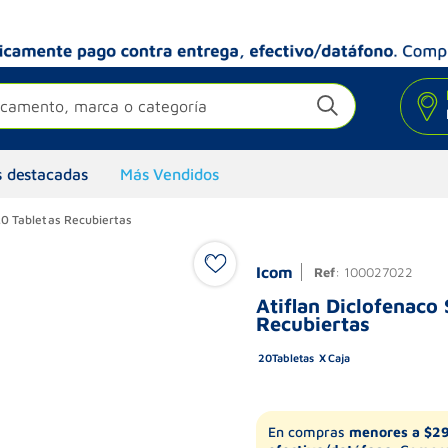
camento, marca o categoría
 destacadas
Más Vendidos
20 Tabletas Recubiertas
Icom
Ref
:
100027022
Atiflan Diclofenaco
Recubiertas
20
Tabletas
Caja
En compras
menores a $2