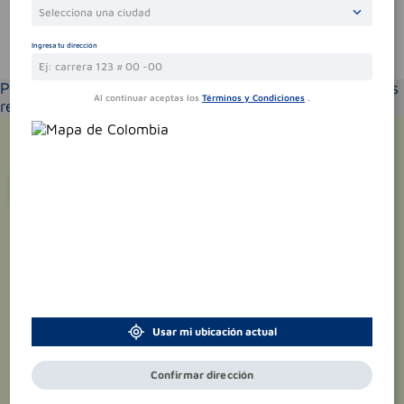
Selecciona una ciudad
Ingresa tu dirección
Te puede interesar
Por favor selecciona tu ubicación y verás los productos
Al continuar aceptas los
Términos y Condiciones
.
recomendados según la cobertura de entrega
¡Suscríbete y recibe
promociones
exclusivas
!
Usar mi ubicación actual
Confirmar dirección