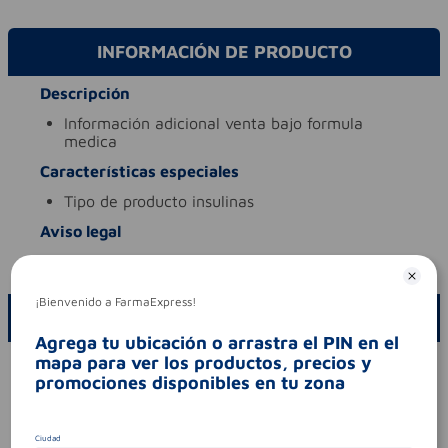
INFORMACIÓN DE PRODUCTO
Descripción
información adicional
venta bajo formula
medica
Características especiales
tipo de producto
insulinas
Aviso legal
codigo invima
2022mbt-0004264-r2
¡Bienvenido a FarmaExpress!
ESCRIBE UN COMENTARIO
Agrega tu ubicación o arrastra el PIN en el
mapa para ver los productos, precios y
Por favor, inicie sesión para escribir un comentario
promociones disponibles en tu zona
Sin comentarios.
Ciudad