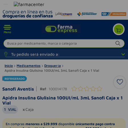
Menú
Busca por medicamento, marca o categoría
Tu pedido será enviado a:
Inicio
Medicamentos
Droguería
Apidra Insulina Glulisina 100UI/mL 3mL Sanofi Caja x 1 Vial
REFRIGERADO
Sanofi Aventis
Ref
:
100014178
Apidra Insulina Glulisina 100UI/mL 3mL Sanofi Caja x 1
Vial
1
VIAL
Caja
En compras
menores a $29.999
disponible
únicamente pago contra