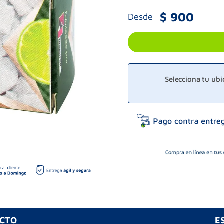
$
900
Desde
Selecciona tu ub
UCTO
E