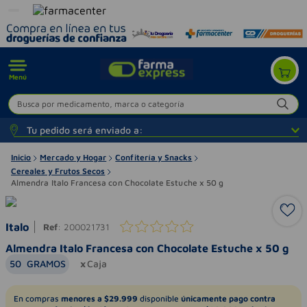
Menú
Busca por medicamento, marca o categoría
Tu pedido será enviado a:
Inicio
Mercado y Hogar
Confitería y Snacks
Cereales y Frutos Secos
Almendra Italo Francesa con Chocolate Estuche x 50 g
Italo
Ref
:
200021731
Almendra Italo Francesa con Chocolate Estuche x 50 g
50
GRAMOS
Caja
En compras
menores a $29.999
disponible
únicamente pago contra