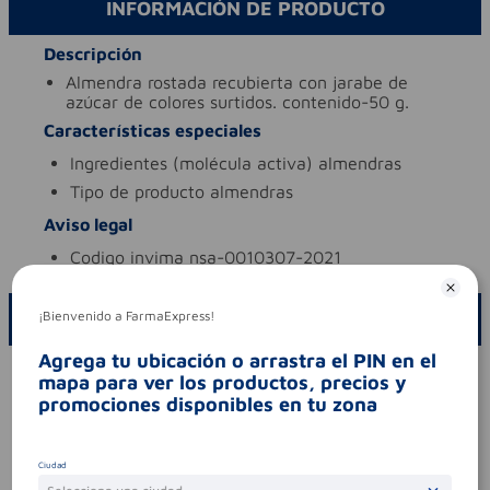
INFORMACIÓN DE PRODUCTO
Descripción
almendra rostada recubierta con jarabe de
azúcar de colores surtidos. contenido-50 g.
Características especiales
ingredientes (molécula activa)
almendras
tipo de producto
almendras
Aviso legal
codigo invima
nsa-0010307-2021
¡Bienvenido a FarmaExpress!
ESCRIBE UN COMENTARIO
Agrega tu ubicación o arrastra el PIN en el
Por favor, inicie sesión para escribir un comentario
mapa para ver los productos, precios y
promociones disponibles en tu zona
Sin comentarios.
Ciudad