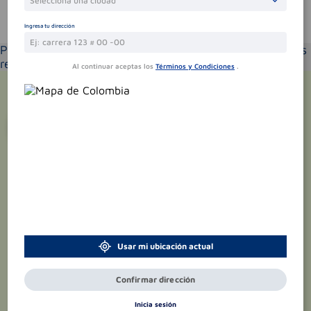
Selecciona una ciudad
Te puede interesar
Ingresa tu dirección
Por favor selecciona tu ubicación y verás los productos
recomendados según la cobertura de entrega
Al continuar aceptas los
Términos y Condiciones
.
¡Suscríbete y recibe
promociones
exclusivas
!
Usar mi ubicación actual
Confirmar dirección
Inicia sesión