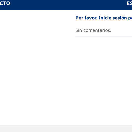
UCTO
E
Por favor, inicie sesión 
Sin comentarios.