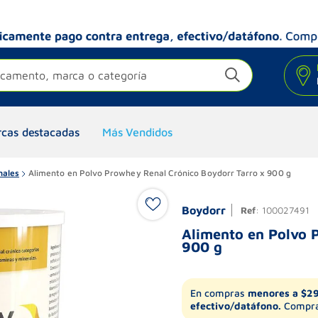
camento, marca o categoría
cas destacadas
Más Vendidos
nales
Alimento en Polvo Prowhey Renal Crónico Boydorr Tarro x 900 g
Boydorr
Ref
:
100027491
Alimento en Polvo 
900 g
En compras
menores a $2
efectivo/datáfono.
Compra