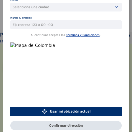
Selecciona una ciudad
Ingresa tu dirección
Te puede interesar
Por favor selecciona tu ubicación y verás los productos
Al continuar aceptas los
Términos y Condiciones
.
recomendados según la cobertura de entrega
¡Suscríbete y recibe
promociones
exclusivas
!
Usar mi ubicación actual
Confirmar dirección