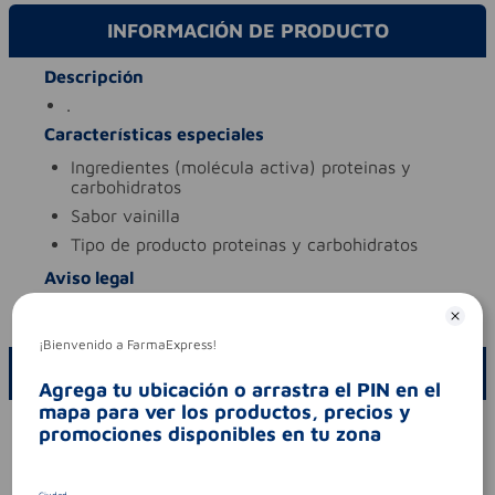
INFORMACIÓN DE PRODUCTO
Descripción
.
Características especiales
ingredientes (molécula activa)
proteinas y
carbohidratos
sabor
vainilla
tipo de producto
proteinas y carbohidratos
Aviso legal
codigo invima
rsa-003778-2017
¡Bienvenido a FarmaExpress!
ESCRIBE UN COMENTARIO
Agrega tu ubicación o arrastra el PIN en el
mapa para ver los productos, precios y
Por favor, inicie sesión para escribir un comentario
promociones disponibles en tu zona
Sin comentarios.
Ciudad