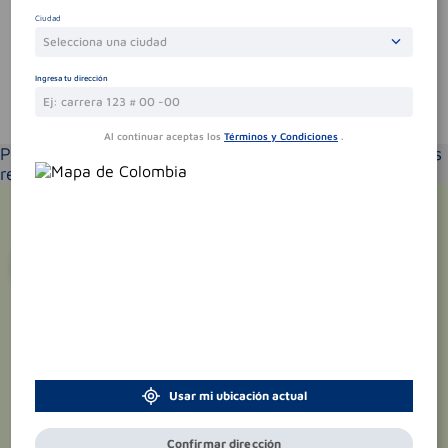
Sin comentarios.
Ciudad
Selecciona una ciudad
Ingresa tu dirección
Te puede interesar
Al continuar aceptas los
Términos y Condiciones
.
Por favor selecciona tu ubicación y verás los productos
recomendados según la cobertura de entrega
¡Suscríbete y recibe
promociones
exclusivas
!
Usar mi ubicación actual
Confirmar dirección