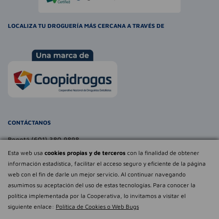
LOCALIZA TU DROGUERÍA MÁS CERCANA A TRAVÉS DE
CONTÁCTANOS
Bogotá (601) 380 9898
atencionalcliente@farmaexpress.com
Esta web usa
cookies propias y de terceros
con la finalidad de obtener
información estadística, facilitar el acceso seguro y eficiente de la página
TE PUEDE INTERESAR
web con el fin de darle un mejor servicio. Al continuar navegando
asumimos su aceptación del uso de estas tecnologías. Para conocer la
NOSOTROS
Déjanos tu
política implementada por la Cooperativa, lo invitamos a visitar el
opinión
siguiente enlace:
Política de Cookies o Web Bugs
Empowered by