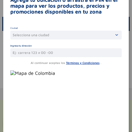
mapa para ver los productos, precios y
codigo invima
2020m-0019971
promociones disponibles en tu zona
ESCRIBE UN COMENTARIO
Ciudad
Selecciona una ciudad
Por favor, inicie sesión para escribir un comentario
Ingresa tu dirección
Sin comentarios.
Al continuar aceptas los
Términos y Condiciones
.
Te puede interesar
¡Suscríbete y recibe
promociones
exclusivas
!