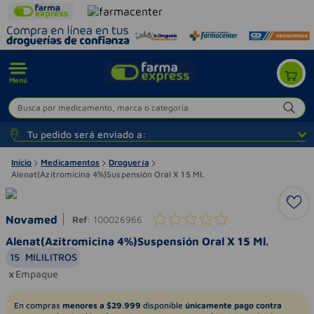
Menú
Busca por medicamento, marca o categoría
Tu pedido será enviado a:
Inicio
Medicamentos
Droguería
Alenat(Azitromicina 4%)Suspensión Oral X 15 Ml.
Novamed
Ref
:
100026966
Alenat(Azitromicina 4%)Suspensión Oral X 15 Ml.
15
MILILITROS
Empaque
En compras
menores a $29.999
disponible
únicamente pago contra