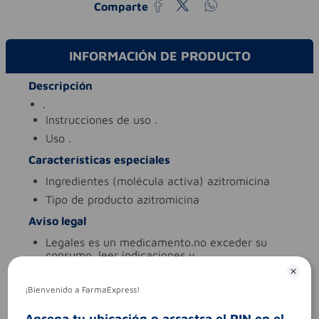
Comparte
INFORMACIÓN DE PRODUCTO
Descripción
.
instrucciones de uso
.
uso
.
Características especiales
ingredientes (molécula activa)
azitromicina
tipo de producto
azitromicina
Aviso legal
legales
es un medicamento.no exceder su
consumo. leer indicaciones y
contraindicaciones. si los síntomas persisten.
consultar al médico.
¡Bienvenido a FarmaExpress!
síntomas
.
contraindicaciones
.
Agrega tu ubicación o arrastra el PIN en el