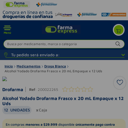
Menú
Busca por medicamento, marca o categoría
Tu pedido será enviado a:
Inicio
Medicamentos
Droga Blanca
Alcohol Yodado Drofarma Frasco x 20 mL Empaque x 12 Uds
Drofarma
Ref
:
200022265
Alcohol Yodado Drofarma Frasco x 20 mL Empaque x 12
Uds
12
UNIDADES
Caja
En compras
menores a $29.999
disponible
únicamente pago contra