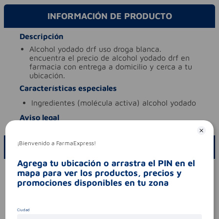
INFORMACIÓN DE PRODUCTO
Descripción
alcohol yodado drf uso droga blanca.
encuentra el precio de alcohol yodado drf en
farmacia con entrega a domicilio y cerca a tu
ubicación.
Características especiales
ingredientes (molécula activa)
alcohol yodado
Aviso legal
¡Bienvenido a FarmaExpress!
ESCRIBE UN COMENTARIO
Agrega tu ubicación o arrastra el PIN en el
Por favor, inicie sesión para escribir un comentario
mapa para ver los productos, precios y
promociones disponibles en tu zona
Sin comentarios.
Ciudad