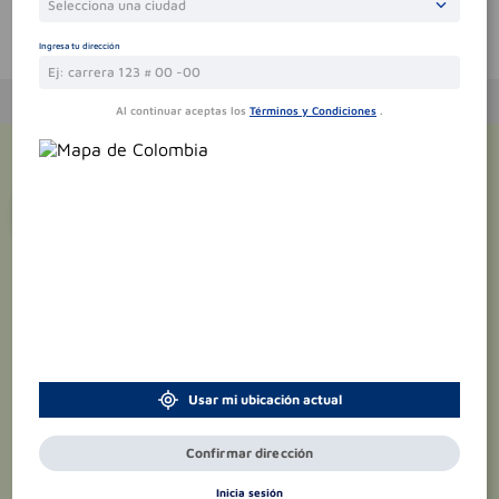
Selecciona una ciudad
Te puede interesar
Ingresa tu dirección
Al continuar aceptas los
Términos y Condiciones
.
¡Suscríbete y recibe
promociones
exclusivas
!
Usar mi ubicación actual
Confirmar dirección
Inicia sesión