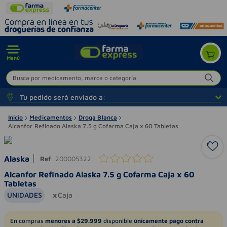
Menú
Busca por medicamento, marca o categoría
Tu pedido será enviado a:
Inicio
Medicamentos
Droga Blanca
Alcanfor Refinado Alaska 7.5 g Cofarma Caja x 60 Tabletas
Alaska
Ref
:
200005322
Alcanfor Refinado Alaska 7.5 g Cofarma Caja x 60
Tabletas
UNIDADES
Caja
En compras
menores a $29.999
disponible
únicamente pago contra