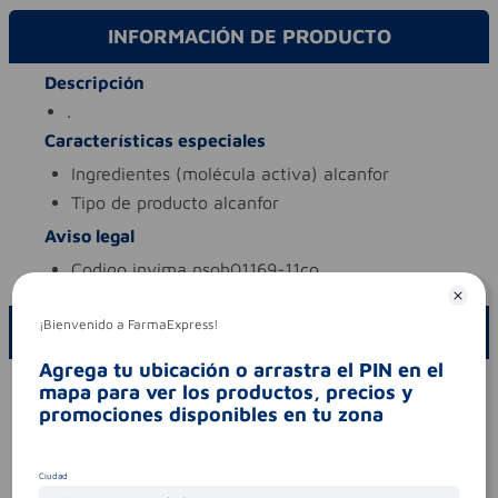
INFORMACIÓN DE PRODUCTO
Descripción
.
Características especiales
ingredientes (molécula activa)
alcanfor
tipo de producto
alcanfor
Aviso legal
codigo invima
nsoh01169-11co
¡Bienvenido a FarmaExpress!
ESCRIBE UN COMENTARIO
Agrega tu ubicación o arrastra el PIN en el
Por favor, inicie sesión para escribir un comentario
mapa para ver los productos, precios y
promociones disponibles en tu zona
Sin comentarios.
Ciudad