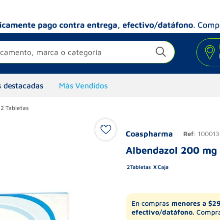
camento, marca o categoría
 destacadas
Más Vendidos
2 Tabletas
Coaspharma
Ref
:
100013
Albendazol 200 mg 
2
Tabletas
Caja
En compras
menores a $2
efectivo/datáfono.
Compra