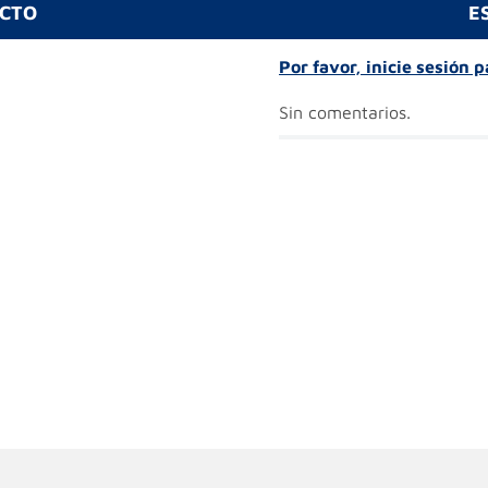
UCTO
E
Por favor, inicie sesión 
Sin comentarios.