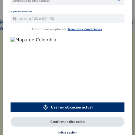
Selecciona una ciudad
Te puede interesar
Ingresa tu dirección
Por favor selecciona tu ubicación y verás los productos
recomendados según la cobertura de entrega
Al continuar aceptas los
Términos y Condiciones
.
¡Suscríbete y recibe
promociones
exclusivas
!
Usar mi ubicación actual
Confirmar dirección
Inicia sesión