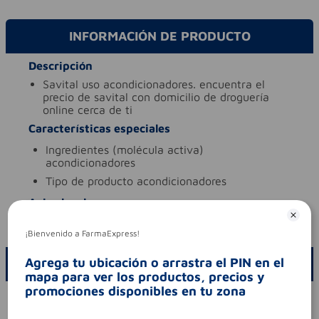
INFORMACIÓN DE PRODUCTO
Descripción
savital uso acondicionadores. encuentra el
precio de savital con domicilio de droguería
online cerca de ti
Características especiales
ingredientes (molécula activa)
acondicionadores
tipo de producto
acondicionadores
Aviso legal
codigo invima
nsoc09191-21co
¡Bienvenido a FarmaExpress!
Agrega tu ubicación o arrastra el PIN en el
ESCRIBE UN COMENTARIO
mapa para ver los productos, precios y
promociones disponibles en tu zona
Por favor, inicie sesión para escribir un comentario