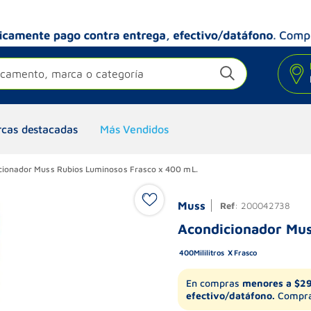
camento, marca o categoría
cas destacadas
Más Vendidos
cionador Muss Rubios Luminosos Frasco x 400 mL.
Muss
Ref
:
200042738
Acondicionador Mus
400
Mililitros
Frasco
En compras
menores a $2
efectivo/datáfono.
Compra