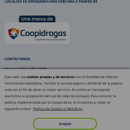
LOCALIZA TU DROGUERÍA MÁS CERCANA A TRAVÉS DE
CONTÁCTANOS
Bogotá (601) 380 9898
atencionalcliente@farmaexpress.com
Esta web usa
cookies propias y de terceros
con la finalidad de obtener
información estadística, facilitar el acceso seguro y eficiente de la página
TE PUEDE INTERESAR
web con el fin de darle un mejor servicio. Al continuar navegando
asumimos su aceptación del uso de estas tecnologías. Para conocer la
NOSOTROS
Déjanos tu
política implementada por la Cooperativa, lo invitamos a visitar el
opinión
siguiente enlace:
Política de Cookies o Web Bugs
Empowered by
Todos los derechos reservados Farmaexpress 2025
Acepto
Inicio
Imperdibles
Favoritos
Cuenta