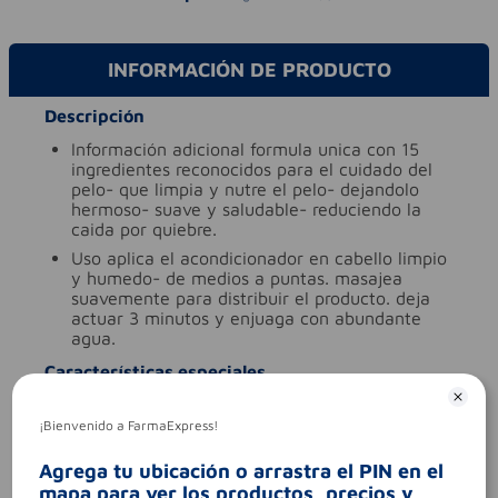
INFORMACIÓN DE PRODUCTO
Descripción
información adicional
formula unica con 15
ingredientes reconocidos para el cuidado del
pelo- que limpia y nutre el pelo- dejandolo
hermoso- suave y saludable- reduciendo la
caida por quiebre.
uso
aplica el acondicionador en cabello limpio
y humedo- de medios a puntas. masajea
suavemente para distribuir el producto. deja
actuar 3 minutos y enjuaga con abundante
agua.
Características especiales
tipo de producto
acondicionadores
¡Bienvenido a FarmaExpress!
Aviso legal
Agrega tu ubicación o arrastra el PIN en el
codigo invima
nsoc28621-24co
mapa para ver los productos, precios y