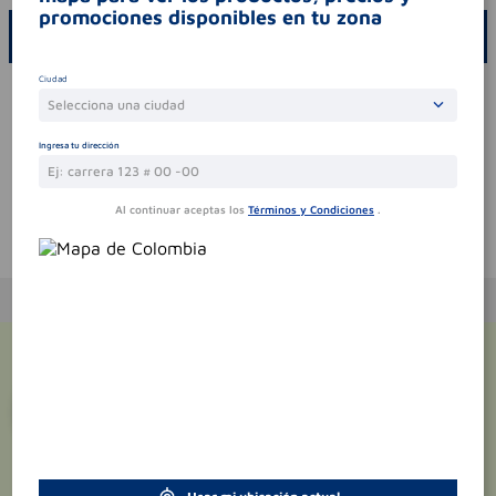
promociones disponibles en tu zona
ESCRIBE UN COMENTARIO
Ciudad
Por favor, inicie sesión para escribir un comentario
Selecciona una ciudad
Sin comentarios.
Ingresa tu dirección
Al continuar aceptas los
Términos y Condiciones
.
Te puede interesar
¡Suscríbete y recibe
promociones
exclusivas
!