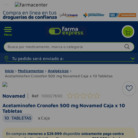
Menú
Busca por medicamento, marca o categoría
Tu pedido será enviado a:
Inicio
Medicamentos
Analgésicos
Acetaminofen Cronofen 500 mg Novamed Caja x 10 Tabletas
Novamed
Ref
:
100027690
Acetaminofen Cronofen 500 mg Novamed Caja x 10
Tabletas
10
TABLETAS
Caja
En compras
menores a $29.999
disponible
únicamente pago contra