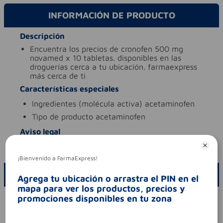
INFORMACIÓN DE PRODUCTO
Descripción
encuentra los precios de cronofen 500 mg
novamed x 10 tabletas. disponibles en las
droguerías cerca a tu ubicación. farmaexpress
más cerca de ti
Características especiales
ingredientes (molécula activa)
acetaminofen
tipo de producto
acetaminofen
Aviso legal
codigo invima
2020m-0013210-r1
¡Bienvenido a FarmaExpress!
ESCRIBE UN COMENTARIO
Agrega tu ubicación o arrastra el PIN en el
mapa para ver los productos, precios y
promociones disponibles en tu zona
Por favor, inicie sesión para escribir un comentario
Sin comentarios.