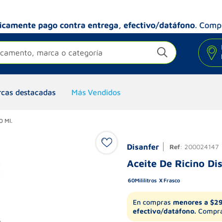
camento, marca o categoría
cas destacadas
Más Vendidos
0 Ml.
Disanfer
Ref
:
200024147
Aceite De Ricino Di
60
Mililitros
Frasco
En compras
menores a $2
efectivo/datáfono.
Compra