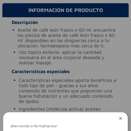
INFORMACIÓN DE PRODUCTO
Descripción
aceite de café león frasco x 60 ml .encuentra
los precios de aceite de café león frasco x 60
ml .disponibles en las droguerías cerca a tu
ubicación. farmaexpress más cerca de ti.
uso
tópico externo. aplicar la cantidad
necesaria en el área corporal deseada y
realizar masaje.
Características especiales
características especiales
aporta beneficios a
todo tipo de piel - gracias a sus altos
contenido de nutrientes que proporción una
buena hidratación y un adecuado contenido
de lípidos
ingredientes (molécula activa)
aceites
tipo de producto
aceites
Aviso legal
¡Bienvenido a FarmaExpress!