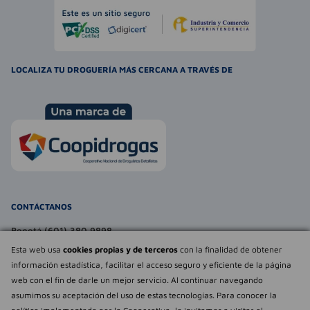
LOCALIZA TU DROGUERÍA MÁS CERCANA A TRAVÉS DE
CONTÁCTANOS
Bogotá (601) 380 9898
atencionalcliente@farmaexpress.com
Esta web usa
cookies propias y de terceros
con la finalidad de obtener
información estadística, facilitar el acceso seguro y eficiente de la página
TE PUEDE INTERESAR
web con el fin de darle un mejor servicio. Al continuar navegando
asumimos su aceptación del uso de estas tecnologías. Para conocer la
NOSOTROS
Déjanos tu