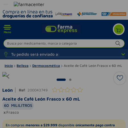
Menú
Busca por medicamento, marca o categoría
Tu pedido será enviado a:
Inicio
Belleza
Dermocosmética
Aceite de Café León Frasco x 60 mL
León
Ref
:
200043749
Aceite de Café León Frasco x 60 mL
60
MILILITROS
Frasco
En compras
menores a $29.999
disponible
únicamente pago contra