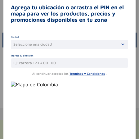
contraindicaciones
hipersensibilidad a los
Agrega tu ubicación o arrastra el PIN en el
componentes. manténgase fuera del alcance
mapa para ver los productos, precios y
de los niños.
promociones disponibles en tu zona
codigo invima
nsoc70201-16co
Ciudad
ESCRIBE UN COMENTARIO
Selecciona una ciudad
Por favor, inicie sesión para escribir un comentario
Ingresa tu dirección
Sin comentarios.
Al continuar aceptas los
Términos y Condiciones
.
Te puede interesar