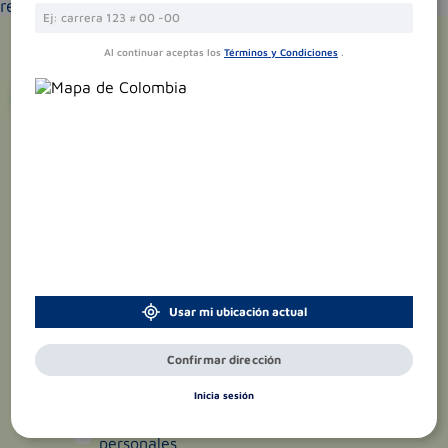
recomendados según la cobertura de entrega
Al continuar aceptas los
Términos y Condiciones
.
¡Suscríbete y recibe
promociones
exclusivas
!
Usar mi ubicación actual
Confirmar dirección
Inicia sesión
Acepto el
tratamiento de datos
personales