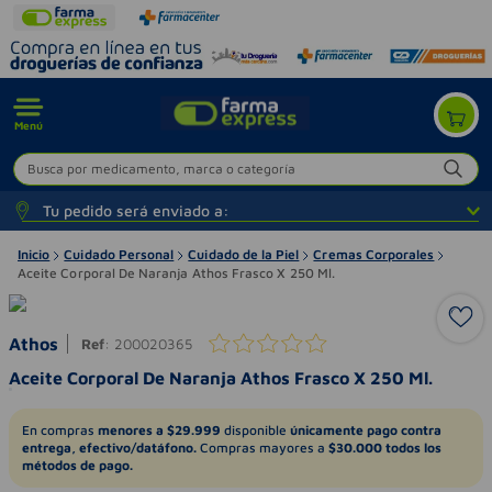
Menú
Busca por medicamento, marca o categoría
Tu pedido será enviado a:
Inicio
Cuidado Personal
Cuidado de la Piel
Cremas Corporales
Aceite Corporal De Naranja Athos Frasco X 250 Ml.
Athos
Ref
:
200020365
Aceite Corporal De Naranja Athos Frasco X 250 Ml.
En compras
menores a $29.999
disponible
únicamente pago contra
entrega, efectivo/datáfono.
Compras mayores a
$30.000 todos los
métodos de pago.