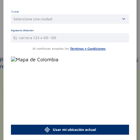
Por favor, inicie sesión para escribir un comentario
Ciudad
Sin comentarios.
Selecciona una ciudad
Ingresa tu dirección
Te puede interesar
Al continuar aceptas los
Términos y Condiciones
.
Por favor selecciona tu ubicación y verás los productos
recomendados según la cobertura de entrega
¡Suscríbete y recibe
promociones
exclusivas
!
Usar mi ubicación actual