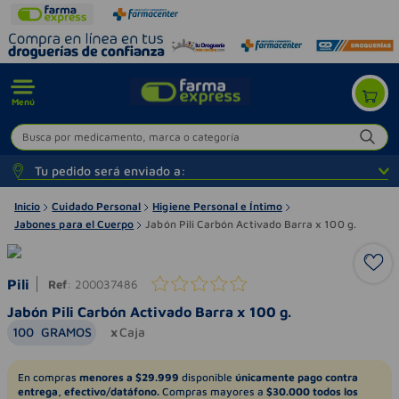
Menú
Busca por medicamento, marca o categoría
Tu pedido será enviado a:
Inicio
Cuidado Personal
Higiene Personal e Íntimo
Jabones para el Cuerpo
Jabón Pili Carbón Activado Barra x 100 g.
Pili
Ref
:
200037486
Jabón Pili Carbón Activado Barra x 100 g.
100
GRAMOS
Caja
En compras
menores a $29.999
disponible
únicamente pago contra
entrega, efectivo/datáfono.
Compras mayores a
$30.000 todos los