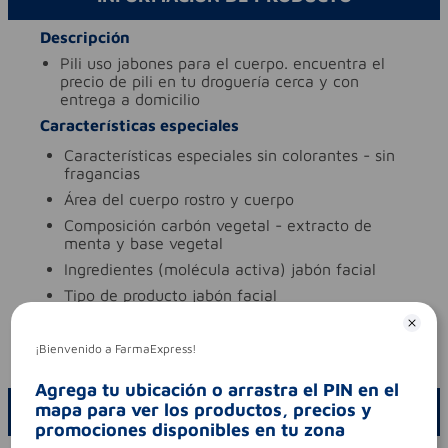
Descripción
pili uso jabones para el cuerpo. encuentra el
precio de pili en tu droguería cerca y con
entrega a domicilio
Características especiales
características especiales
sin colorantes - sin
fragancias
área del cuerpo
rostro y cuerpo
composición
carbón vegetal - extracto de
menta y base vegetal
ingredientes (molécula activa)
jabón facial
tipo de producto
jabón facial
Aviso legal
¡Bienvenido a FarmaExpress!
codigo invima
nsoc84591-18co
Agrega tu ubicación o arrastra el PIN en el
mapa para ver los productos, precios y
ESCRIBE UN COMENTARIO
promociones disponibles en tu zona