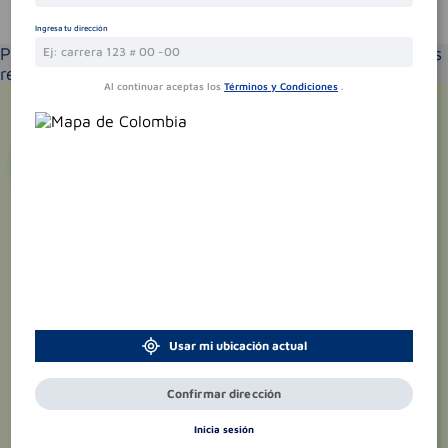
Te puede interesar
Ingresa tu dirección
Por favor selecciona tu ubicación y verás los productos
recomendados según la cobertura de entrega
Al continuar aceptas los
Términos y Condiciones
.
¡Suscríbete y recibe
promociones
exclusivas
!
Usar mi ubicación actual
Confirmar dirección
Inicia sesión