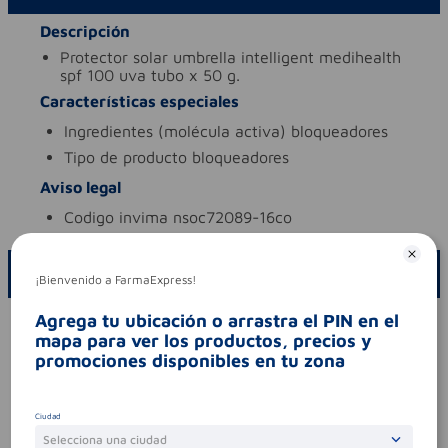
Descripción
protector solar umbrella intelligent medihealth
spf 100 uva tubo x 50 g.
Características especiales
ingredientes (molécula activa)
bloqueadores
tipo de producto
bloqueadores
Aviso legal
codigo invima
nsoc72089-16co
ESCRIBE UN COMENTARIO
¡Bienvenido a FarmaExpress!
Agrega tu ubicación o arrastra el PIN en el
Por favor, inicie sesión para escribir un comentario
mapa para ver los productos, precios y
Sin comentarios.
promociones disponibles en tu zona
Ciudad
Selecciona una ciudad