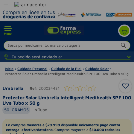
Menú
Busca por medicamento, marca o categoría
Tu pedido será enviado a:
Inicio
Cuidado Personal
Cuidado de la Piel
Cuidado Solar
Protector Solar Umbrella Intelligent Medihealth SPF 100 Uva Tubo x 50 g
Umbrella
Ref
:
200034431
Protector Solar Umbrella Intelligent Medihealth SPF 100
Uva Tubo x 50 g
50
GRAMOS
Tubo
En compras
menores a $29.999
disponible
únicamente pago contra
entrega, efectivo/datáfono.
Compras mayores a
$30.000 todos los